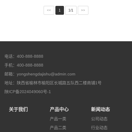
<<
1
1/1
>>
电话：400-888-8888
手机：400-888-8888
邮箱：yongshengdajishu@admin.com
地址：陕西省榆林市榆阳区长城路五队西二楼商铺1号
陕ICP备2024049060号-1
关于我们
产品中心
新闻动态
产品一类
公司动态
产品二类
行业动态