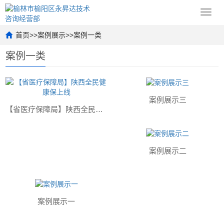
Toggl
navig
首页
>>
案例展示
>>
案例一类
案例一类
案例展示三
【省医疗保障局】陕西全民健康保上线
案例展示二
案例展示一